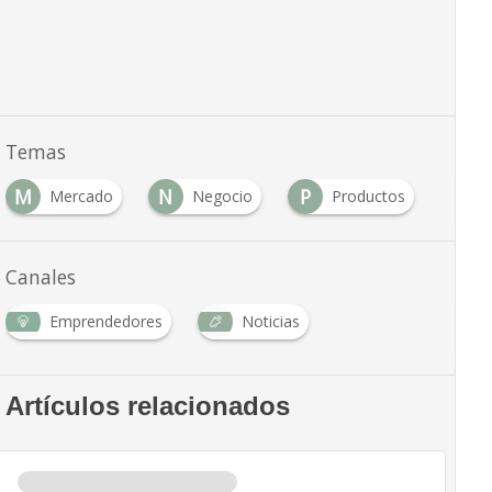
Temas
M
N
P
S
Mercado
Negocio
Productos
S
Canales
Emprendedores
Noticias
Artículos relacionados