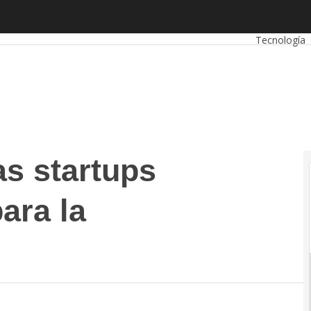
startups españolas apoyo para la digitalización
Autónomos
Tecnología
as startups
ara la