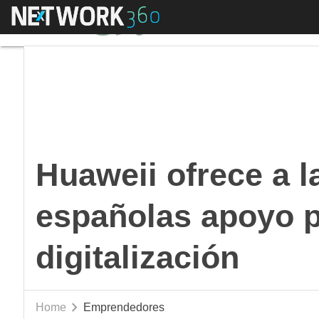
Menú
Huaweii ofrece a las 
Huaweii ofrece a l
españolas apoyo p
digitalización
Home
Emprendedores