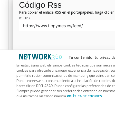
Código Rss
Para copiar el enlace RSS en el portapapeles, haga clic en
RSS link
Tu contenido, tu privacid
Código Rss
En esta página web utilizamos cookies técnicas que son necesari
cookies para ofrecerle una mejor experiencia de navegación, para
Para copiar el enlace RSS en el portapapeles, haga clic en
permitirle recibir comunicaciones de marketing que coincidan c
RSS link
Puede expresar su consentimiento a la instalación de cookies d
hacer clic en RECHAZAR. Puede configurar las preferencias de 
Siempre puede gestionar sus preferencias entrando en nuestr
que utilizamos visitando nuestra
POLÍTICA DE COOKIES
.