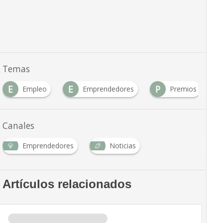
Temas
E
E
P
P
Empleo
Emprendedores
Premios
Canales
Emprendedores
Noticias
Artículos relacionados