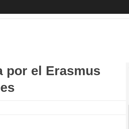
or el Erasmus para Emprendedores
Autónomos
Emprendedor
 por el Erasmus
res