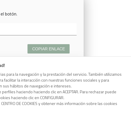
 el botón.
COPIAR ENLACE
ad!
as para la navegación y la prestación del servicio. También utilizamos
 facilitar la interacción con nuestras funciones sociales y para
 el botón.
on sus hábitos de navegación e intereses.
e perfiles haciendo haciendo clic en ACEPTAR. Para rechazar puede
cookies haciendo clic en CONFIGURAR.
o CENTRO DE COOKIES y obtener más información sobre las cookies
COPIAR ENLACE