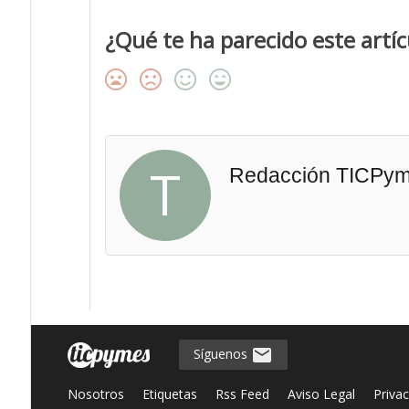
¿Qué te ha parecido este artíc
T
Redacción TICPy
Síguenos
Nosotros
Etiquetas
Rss Feed
Aviso Legal
Priva