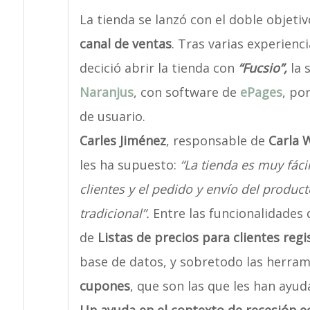
La tienda se lanzó con el doble objeti
canal de ventas
. Tras varias experienc
decició abrir la tienda con
“Fucsio”,
la 
Naranjus
, con software de
ePages
, po
de usuario.
Carles Jiménez
, responsable de
Carla 
les ha supuesto:
“La tienda es muy fáci
clientes y el pedido y envío del produ
tradicional”.
Entre las funcionalidades d
de
Listas de precios para clientes regi
base de datos, y sobretodo las herr
cupones
, que son las que les han ayu