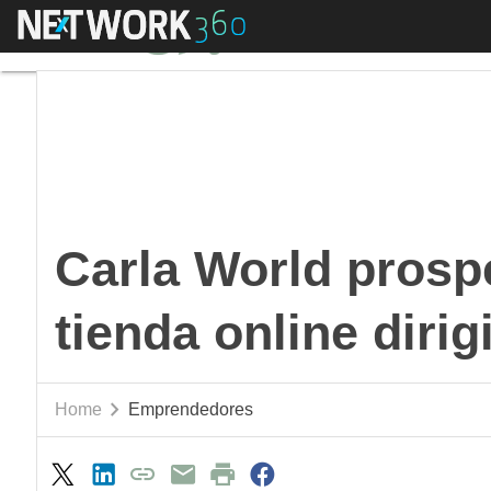
Menú
Carla World prospera 
Carla World prosp
tienda online diri
Home
Emprendedores