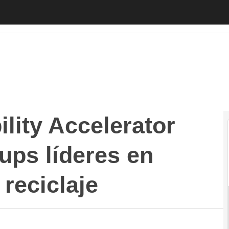
 Accelerator impulsa a las startups líderes en innovación
lity Accelerator
tups líderes en
 reciclaje