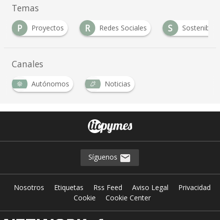
Temas
P
R
S
Proyectos
Redes Sociales
Sostenibilidad
Canales
Autónomos
Noticias
Síguenos
Nosotros
Etiquetas
Rss Feed
Aviso Legal
Privacidad
Cookie
Cookie Center