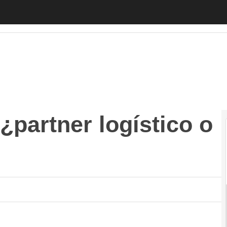
rtner logístico o marketplace?
Autónomos
Emprendedores
Leg
partner logístico o