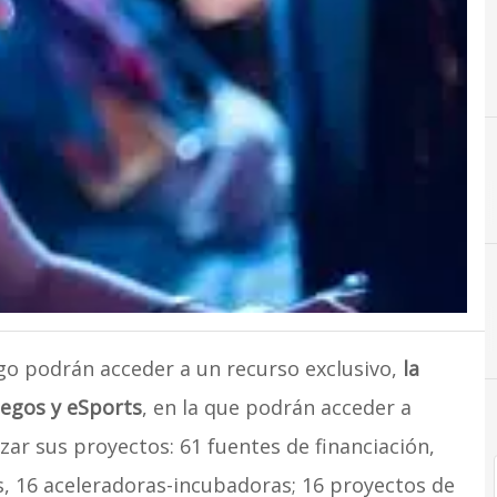
E
Emprendedores
ego podrán acceder a un recurso exclusivo,
la
egos y eSports
, en la que podrán acceder a
zar sus proyectos: 61 fuentes de financiación,
rs, 16 aceleradoras-incubadoras; 16 proyectos de