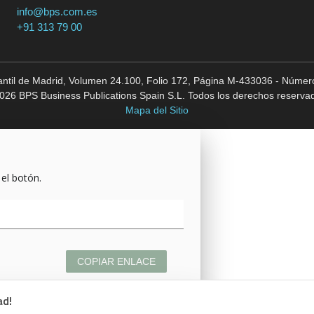
info@bps.com.es
+91 313 79 00
cantil de Madrid, Volumen 24.100, Folio 172, Página M-433036 - Número
026 BPS Business Publications Spain S.L. Todos los derechos reserva
Mapa del Sitio
 el botón.
COPIAR ENLACE
ad!