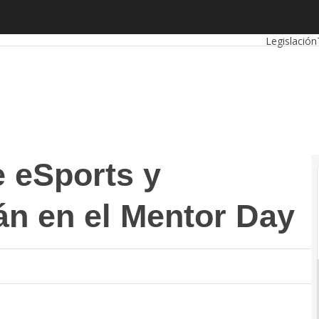
ports y Videojuegos estarán en el Mentor Day
Autónomo
Legislación
 eSports y
án en el Mentor Day