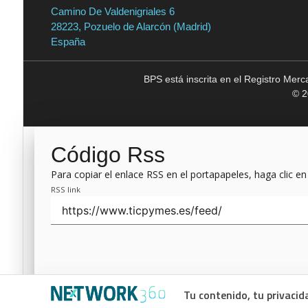
Camino De Valdenigriales 6
28223, Pozuelo de Alarcón (Madrid)
España
BPS está inscrita en el Registro Mer
© 2
Código Rss
Para copiar el enlace RSS en el portapapeles, haga clic en
RSS link
Tu contenido, tu privacid