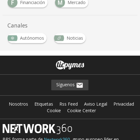
F
M
Financiación
Mercado
Canales
Autónomos
Noticias
Síguenos
Nosotros
Etiquetas
Rss Feed
Aviso Legal
Privacidad
Cookie
Cookie Center
BPS forma parte de
, grupo europeo líder en
Nextwork360