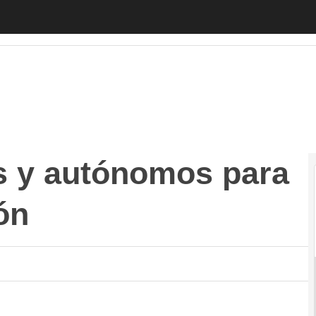
autónomos para combatir la inflación
Autónomos
Emprended
s y autónomos para
ón