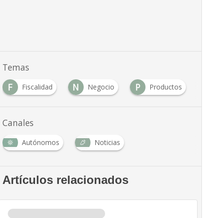
Temas
F
N
P
S
Fiscalidad
Negocio
Productos
Canales
Autónomos
Noticias
Artículos relacionados