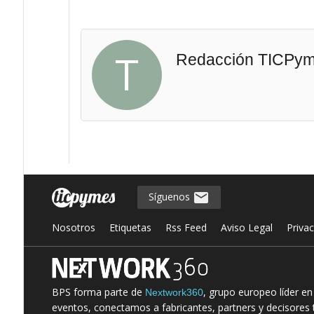
T
Redacción TICPy
Síguenos
Nosotros
Etiquetas
Rss Feed
Aviso Legal
Priva
BPS forma parte de
, grupo europeo líder e
Nextwork360
eventos, conectamos a fabricantes, partners y decisores t