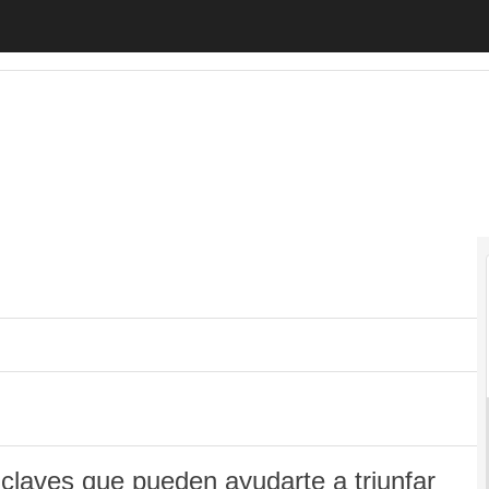
ónomos
Emprendedores
Legislación
Tecnología
claves que pueden ayudarte a triunfar