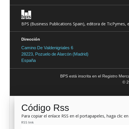
BPS (Business Publications Spain), editora de TicPymes, 
Dirección
Camino De Valdenigriales 6
28223, Pozuelo de Alarcón (Madrid)
España
BPS está inscrita en el Registro Mer
© 2
Código Rss
Para copiar el enlace RSS en el portapapeles, haga clic en
RSS link