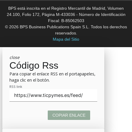
BPS está inscrita en el Registro Mercantil de Madrid, Volumen
24.100, Folio 172, Página M-433036 - Número de Identificación
Fiscal: B-85062503
© 2026 BPS Business Publications Spain S.L. Todos los derechos
reservados.
Mapa del Sitio
close
Código Rss
Para copiar el enlace RSS en el portapapeles,
haga clic en el botón.
RSS link
COPIAR ENLACE