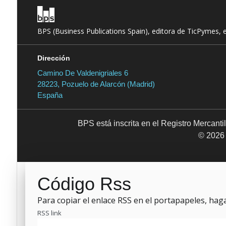
BPS (Business Publications Spain), editora de TicPymes, 
Dirección
Camino De Valdenigriales 6
28223, Pozuelo de Alarcón (Madrid)
España
BPS está inscrita en el Registro Mercant
© 2026 
Código Rss
Para copiar el enlace RSS en el portapapeles, haga 
RSS link