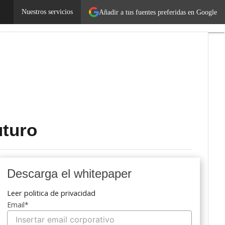
Nuestros servicios
Añadir a tus fuentes preferidas en Google
ores
Legislación
uturo
Descarga el whitepaper
Leer politica de privacidad
Email
*