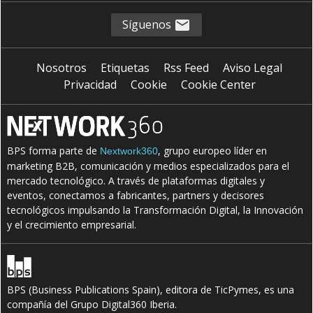
I
I
infraestructura crítica
IoT
Síguenos
P
S
protección
SAI
Nosotros
Etiquetas
Rss Feed
Aviso Legal
S
sistemas de alimentación ininterrumpida
Privacidad
Cookie
Cookie Center
S
S
software
Sostenibilidad
S
T
U
suministro
tensión
UPS
BPS forma parte de
, grupo europeo líder en
Nextwork360
marketing B2B, comunicación y medios especializados para el
mercado tecnológico. A través de plataformas digitales y
eventos, conectamos a fabricantes, partners y decisores
tecnológicos impulsando la Transformación Digital, la Innovación
y el crecimiento empresarial.
BPS (Business Publications Spain), editora de TicPymes, es una
compañía del Grupo Digital360 Iberia.