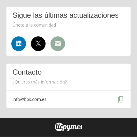
Sigue las últimas actualizaciones
Únete a la comunidad
Contacto
¿Quieres más información?
content_copy
info@bps.com.es