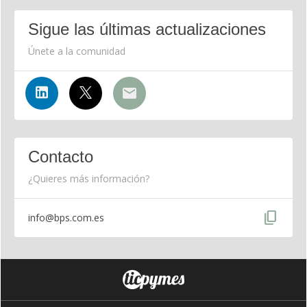
Sigue las últimas actualizaciones
Únete a la comunidad
Contacto
¿Quieres más información?
content_copy
info@bps.com.es