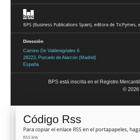
BPS (Business Publications Spain), editora de TicPymes, 
Dirección
Camino De Valdenigriales 6
28223, Pozuelo de Alarcón (Madrid)
España
BPS está inscrita en el Registro Mercant
© 2026 
Código Rss
Para copiar el enlace RSS en el portapapeles, haga 
RSS link