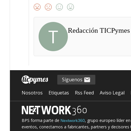
T
Redacción TICPymes
Síguenos
Nosotros
Etiquetas
Rss Feed
Aviso Legal
BPS forma parte de
, grupo europeo líder e
Nextwork360
eventos, conectamos a fabricantes, partners y decisores t