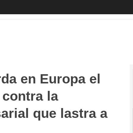
 en Europa el firme compromiso contra la morosidad emp
rda en Europa el
contra la
rial que lastra a