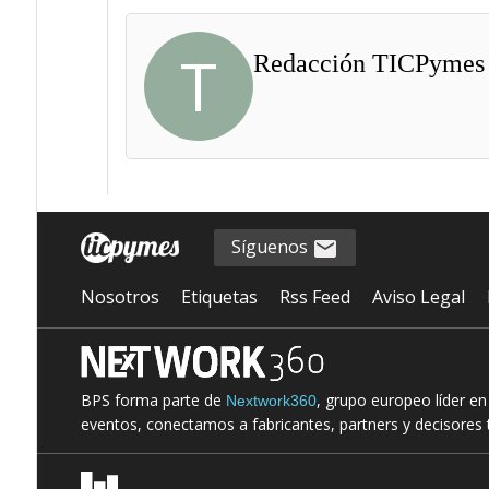
T
Redacción TICPymes
Síguenos
Nosotros
Etiquetas
Rss Feed
Aviso Legal
BPS forma parte de
, grupo europeo líder e
Nextwork360
eventos, conectamos a fabricantes, partners y decisores t