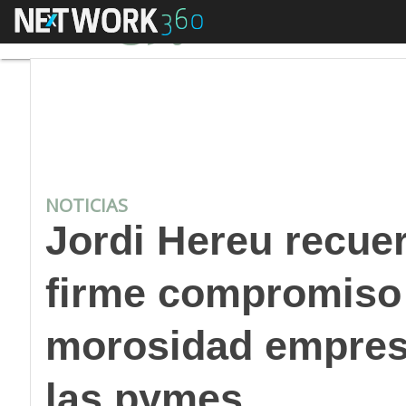
Menú
Jordi Hereu recuerda
NOTICIAS
Jordi Hereu recue
firme compromiso 
morosidad empresa
las pymes