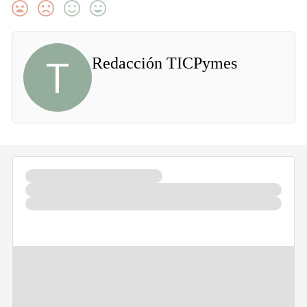
T
Redacción TICPymes