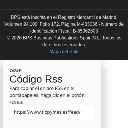
BPS está inscrita en el Registro Mercantil de Madrid,
Volumen 24.100, Folio 172, Página M-433036 - Número de
Identificación Fiscal: B-85062503
© 2026 BPS Business Publications Spain S.L. Todos los
derechos reservados.
Mapa del Sitio
close
Código Rss
Para copiar el enlace RSS en el
portapapeles, haga clic en el botón.
RSS link