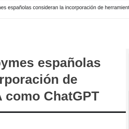
es españolas consideran la incorporación de herramie
pymes españolas
orporación de
IA como ChatGPT