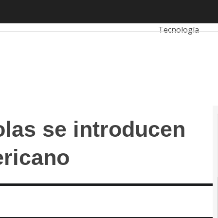
s se introducen en el mercado americano
Autónomos
Emp
Tecnología
olas se introducen
ericano