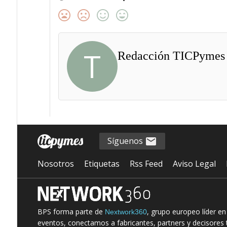
T
Redacción TICPymes
Síguenos
Nosotros
Etiquetas
Rss Feed
Aviso Legal
BPS forma parte de
, grupo europeo líder e
Nextwork360
eventos, conectamos a fabricantes, partners y decisores t