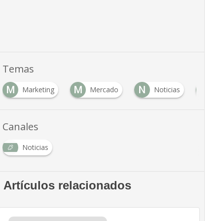
Temas
M
M
N
P
Marketing
Mercado
Noticias
P
Canales
Noticias
Artículos relacionados