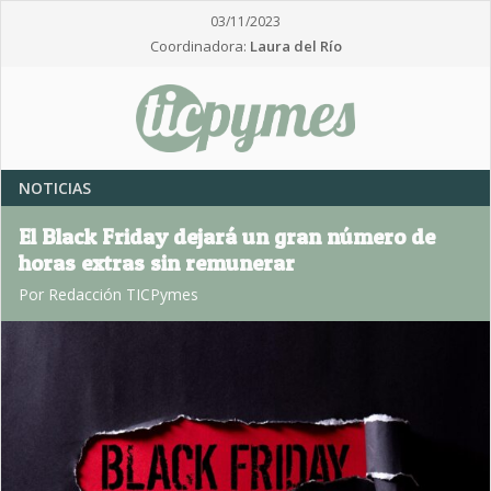
03/11/2023
Coordinadora:
Laura del Río
NOTICIAS
El Black Friday dejará un gran número de
horas extras sin remunerar
Por Redacción TICPymes