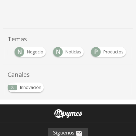
Temas
N
N
P
dad
Negocio
Noticias
Productos
Canales
Innovación
Síguenos