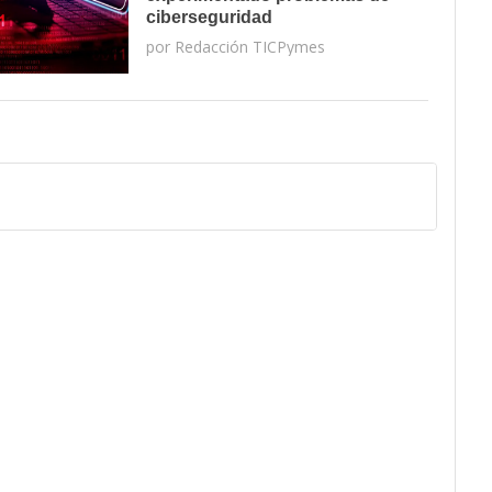
ciberseguridad
por
Redacción TICPymes