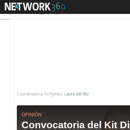
Linkedin
Menú
Autónomos
Emprend
Twitter
Coordinadora TicPymes:
Laura del Río
OPINIÓN
Convocatoria del Kit Di